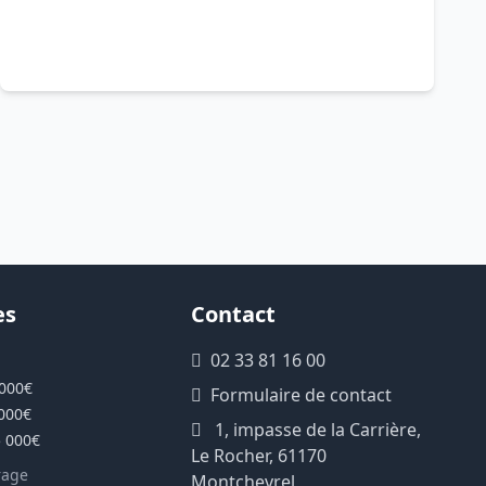
es
Contact
02 33 81 16 00
 000€
Formulaire de contact
 000€
1, impasse de la Carrière,
5 000€
Le Rocher, 61170
rage
Montchevrel