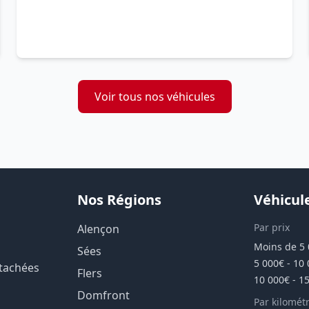
Voir tous nos véhicules
Nos Régions
Véhicul
Par prix
Alençon
Moins de 5
Sées
5 000€ - 10
étachées
Flers
10 000€ - 1
Domfront
Par kilomét