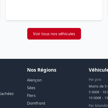
Voir tous nos véhicules
Nos Régions
Véhicul
Par prix
Alençon
Moins de 5
Sées
5 000€ - 10
étachées
Flers
10 000€ - 1
Domfront
Par kilomét