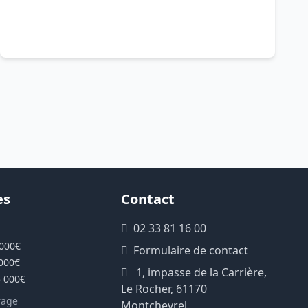
es
Contact
02 33 81 16 00
 000€
Formulaire de contact
 000€
1, impasse de la Carrière,
5 000€
Le Rocher, 61170
rage
Montchevrel