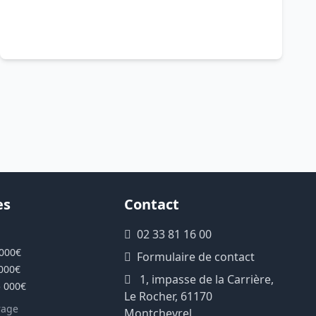
es
Contact
02 33 81 16 00
 000€
Formulaire de contact
 000€
1, impasse de la Carrière,
5 000€
Le Rocher, 61170
rage
Montchevrel