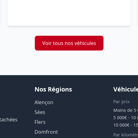
Voir tous nos véhicules
Nos Régions
Véhicul
Par prix
Alençon
Moins de 5
Sées
5 000€ - 10
étachées
Flers
10 000€ - 1
Domfront
Par kilomét