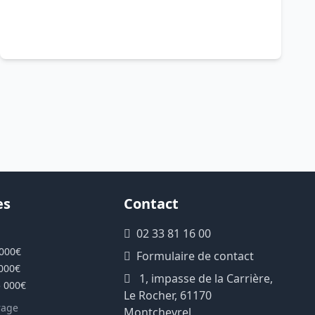
es
Contact
02 33 81 16 00
 000€
Formulaire de contact
 000€
1, impasse de la Carrière,
5 000€
Le Rocher, 61170
rage
Montchevrel