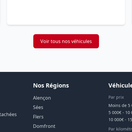
Voir tous nos véhicules
Nos Régions
Véhicul
Par prix
Alençon
Moins de 5
Sées
5 000€ - 10
étachées
Flers
10 000€ - 1
Domfront
Par kilomét